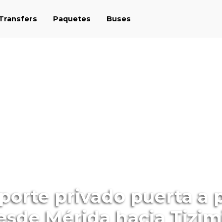
 Transfers
Paquetes
Buses
porte privado puerta a 
esde Mérida hacia Tizim