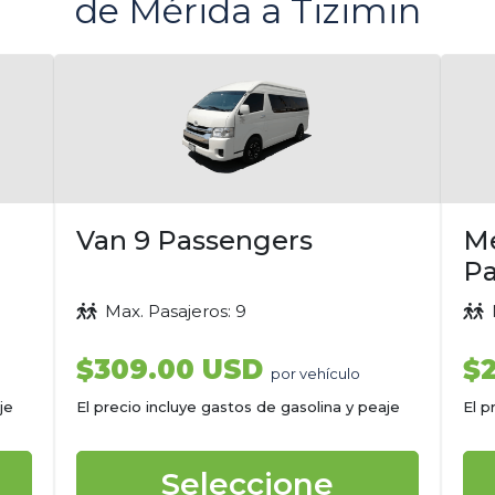
de Mérida a Tizimin
Van 9 Passengers
M
Pa
Max. Pasajeros: 9
M
$309.00 USD
$
por vehículo
je
El precio incluye gastos de gasolina y peaje
El p
Seleccione