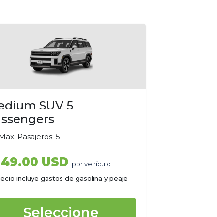
edium SUV 5
ssengers
ax. Pasajeros: 5
249.00 USD
por vehículo
recio incluye gastos de gasolina y peaje
Seleccione