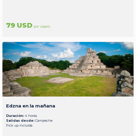
79 USD
por viajero
Edzna en la mañana
Duración:
4 horas
Salidas desde:
Campeche
Pick up incluida