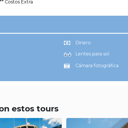
** Costos Extra
Dinero
Lentes para sol
Cámara fotográfica
on estos tours