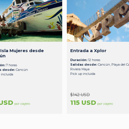
 Isla Mujeres desde
Entrada a Xplor
ún
Duración:
12 horas
Salidas desde:
Cancún, Playa del C
ón:
7 horas
Riviera Maya
s desde:
Cancún
Pick up incluida
 incluida
$142 USD
 USD
115 USD
por viajero
por viajero