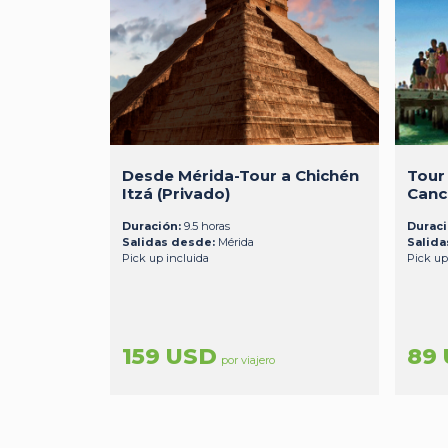
Desde Mérida-Tour a Chichén
Tour
Itzá (Privado)
Canc
Duración:
9.5 horas
Duraci
Salidas desde:
Mérida
Salida
Pick up incluida
Pick up
159 USD
89
por viajero