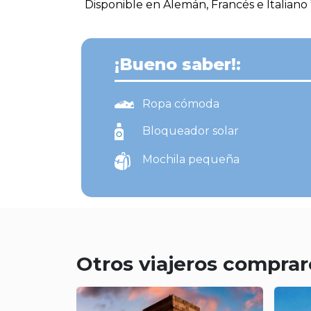
Disponible en Alemán, Francés e Italiano 
¡Bueno saber!:
Ropa cómoda
Bloqueador solar
Mochila pequeña
Otros viajeros comprar