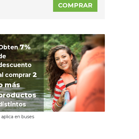
7%
Obten
de
descuento
2
al comprar
o más
productos
distintos
 aplica en buses