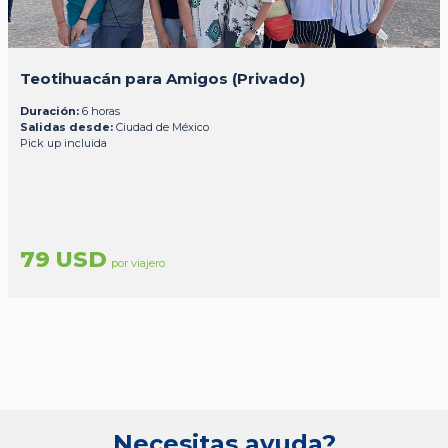
Teotihuacán para Amigos (Privado)
Duración:
6 horas
Salidas desde:
Ciudad de México
Pick up incluida
79 USD
por viajero
Necesitas ayuda?