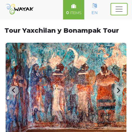
0
EN
ITEMS
Tour Yaxchilan y Bonampak Tour