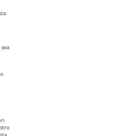
sta
 sea
to
en
stro
sta,