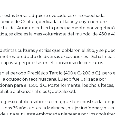
 por estas tierras adquiere evocadoras e insospechadas
pirámide de Cholula, dedicada a Tláloc y cuyo nombre
 de huida-.Aunque cubierta principalmente por vegetaci
tida, se dice es la más voluminosa del mundo: de 430 a 4
istintas culturas y etnias que poblaron el sitio, y se pue
 metros, producto de diversas excavaciones. Dicha línea 
 capas superpuestas en el transcurso de centurias.
 en el periodo Preclásico Tardío (400 a.C.-200 d.C.), pero 
 la ocupación teotihuacana. Luego fue utilizada por
onan para el 1300 d.C. Posteriormente, los cholultecas,
l sitio alabanzas al dios Quetzalcóatl.
 iglesia católica sobre su cima, que fue construida lueg
 unos 75 años antes, la Malinche, mujer indígena y quie
só de una supuesta emboscada planeada por los cholultec