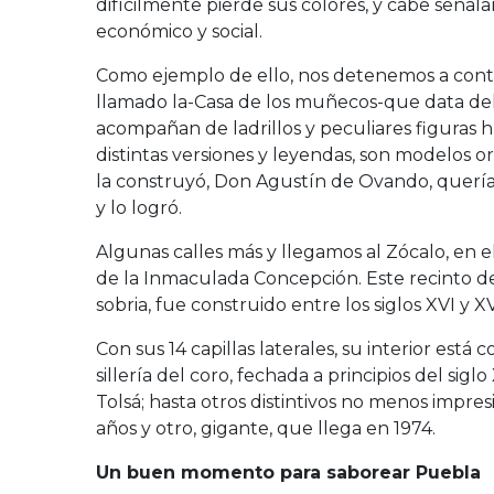
difícilmente pierde sus colores, y cabe señ
económico y social.
Como ejemplo de ello, nos detenemos a conte
llamado la-Casa de los muñecos-que data del si
acompañan de ladrillos y peculiares figuras 
distintas versiones y leyendas, son modelos o
la construyó, Don Agustín de Ovando, quería 
y lo logró.
Algunas calles más y llegamos al Zócalo, en 
de la Inmaculada Concepción. Este recinto de
sobria, fue construido entre los siglos XVI y XV
Con sus 14 capillas laterales, su interior es
sillería del coro, fechada a principios del sig
Tolsá; hasta otros distintivos no menos impr
años y otro, gigante, que llega en 1974.
Un buen momento para saborear Puebla