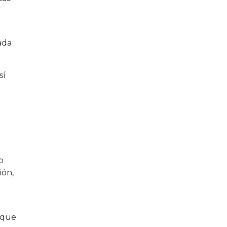
ada
sí
o
ión,
 que