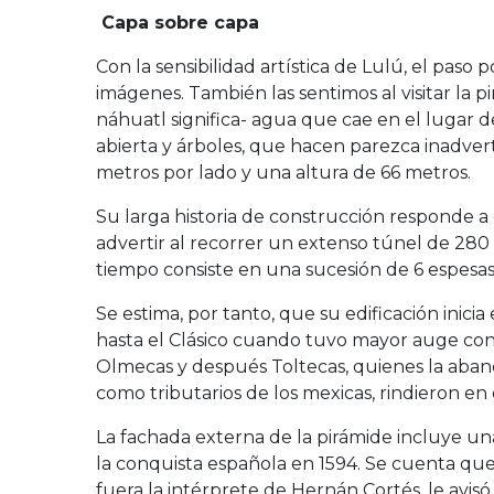
Capa sobre capa
Con la sensibilidad artística de Lulú, el paso
imágenes. También las sentimos al visitar la 
náhuatl significa- agua que cae en el lugar
abierta y árboles, que hacen parezca inadver
metros por lado y una altura de 66 metros.
Su larga historia de construcción responde a d
advertir al recorrer un extenso túnel de 280
tiempo consiste en una sucesión de 6 espesas
Se estima, por tanto, que su edificación inicia
hasta el Clásico cuando tuvo mayor auge con
Olmecas y después Toltecas, quienes la aband
como tributarios de los mexicas, rindieron en e
La fachada externa de la pirámide incluye una
la conquista española en 1594. Se cuenta que
fuera la intérprete de Hernán Cortés, le avi