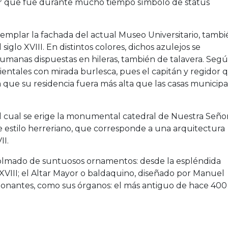
alar que fue durante mucho tiempo símbolo de status
mplar la fachada del actual Museo Universitario, tambi
glo XVIII. En distintos colores, dichos azulejos se
humanas dispuestas en hileras, también de talavera. Seg
rientales con mirada burlesca, pues el capitán y regidor 
que su residencia fuera más alta que las casas municipa
el cual se erige la monumental catedral de Nuestra Seño
 estilo herreriano, que corresponde a una arquitectura
II.
tá colmado de suntuosos ornamentos: desde la espléndida
lo XVIII; el Altar Mayor o baldaquino, diseñado por Manuel
esionantes, como sus órganos: el más antiguo de hace 400