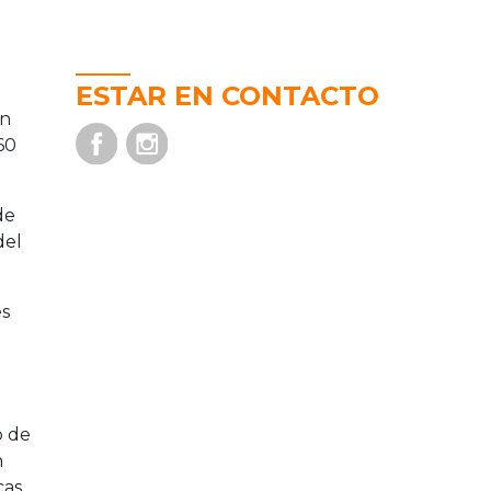
ESTAR EN CONTACTO
ón
60
de
del
es
o de
n
as.