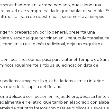
e sentir hambre en terreno poblano, pues tiene una
, pero aquel que siempre ha dado que hablar es su mole. E
ltura culinaria de nuestro país, se remonta a tiempos
rigen y preparación, por lo general, presenta una
olate y especias que terminan en una suculenta salsa. Ya
e, como en su estilo más tradicional, deja un exquisito e
ción local, nos damos paso para visitar el Templo de San
inicos. Igualmente antigua, su edificación data de
no podíamos imaginar lo que hallaríamos en su interior:
vo mundo, la capilla del Rosario.
una delicada confección en hojas de oro, destaca tanto 
pecialmente en el atrio, que también elaborado con alaba
más de distintos frescos con pasajes bíblicos alusivos a é