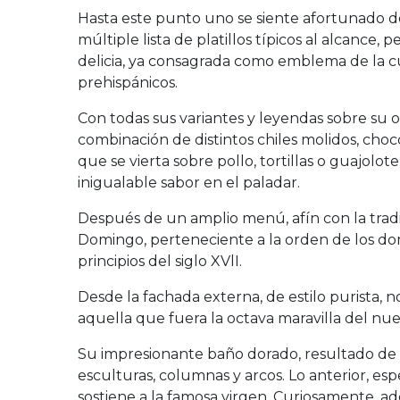
Hasta este punto uno se siente afortunado d
múltiple lista de platillos típicos al alcance
delicia, ya consagrada como emblema de la cu
prehispánicos.
Con todas sus variantes y leyendas sobre su o
combinación de distintos chiles molidos, choc
que se vierta sobre pollo, tortillas o guajolot
inigualable sabor en el paladar.
Después de un amplio menú, afín con la tradi
Domingo, perteneciente a la orden de los dom
principios del siglo XVlI.
Desde la fachada externa, de estilo purista, 
aquella que fuera la octava maravilla del nue
Su impresionante baño dorado, resultado de 
esculturas, columnas y arcos. Lo anterior, es
sostiene a la famosa virgen. Curiosamente, ade