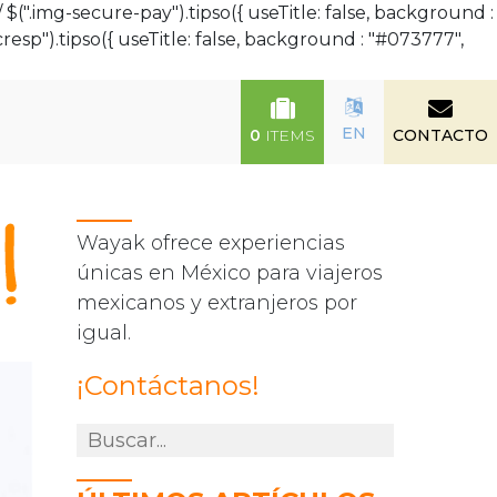
(".img-secure-pay").tipso({ useTitle: false, background :
resp").tipso({ useTitle: false, background : "#073777",
EN
0
ITEMS
CONTACTO
Wayak ofrece experiencias
únicas en México para viajeros
mexicanos y extranjeros por
igual.
¡Contáctanos!