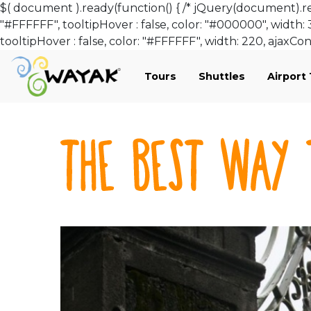
$( document ).ready(function() { /* jQuery(document).read
"#FFFFFF", tooltipHover : false, color: "#000000", width: 
tooltipHover : false, color: "#FFFFFF", width: 220, ajaxCon
Tours
Shuttles
Airport