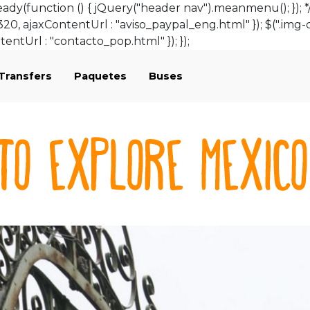
y(function () { jQuery("header nav").meanmenu(); }); */ $
320, ajaxContentUrl : "aviso_paypal_eng.html" }); $(".img-c
tentUrl : "contacto_pop.html" }); });
 Transfers
Paquetes
Buses